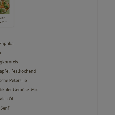
aler
-Mix
Paprika
n
gkornreis
äpfel, festkochend
ische Petersilie
tikaler Gemüse-Mix
ales Öl
 Senf