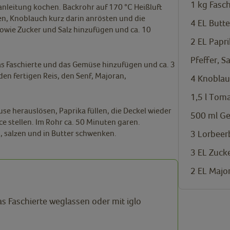
1
kg
Fasch
anleitung kochen. Backrohr auf 170 °C Heißluft
zen, Knoblauch kurz darin anrösten und die
4
EL
Butte
owie Zucker und Salz hinzufügen und ca. 10
2
EL
Papri
Pfeffer, Sa
as Faschierte und das Gemüse hinzufügen und ca. 3
n fertigen Reis, den Senf, Majoran,
4
Knoblau
1,5
l
Toma
e herauslösen, Paprika füllen, die Deckel wieder
500
ml
Ge
e stellen. Im Rohr ca. 50 Minuten garen.
3
Lorbeerb
, salzen und in Butter schwenken.
3
EL
Zucke
2
EL
Major
as Faschierte weglassen oder mit iglo