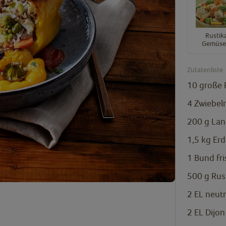
Rustik
Gemüse
Zutatenliste
10
große 
4
Zwiebel
200
g
Lan
1,5
kg
Erd
1
Bund
fr
500
g
Rus
2
EL
neutr
2
EL
Dijon